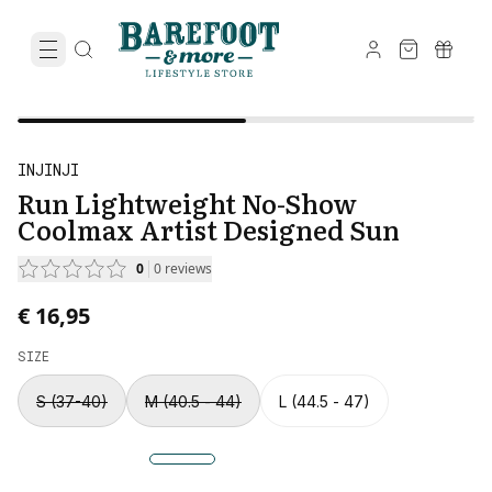
INJINJI
Run Lightweight No-Show
Coolmax Artist Designed Sun
0
0
reviews
€ 16,95
SIZE
S (37-40)
M (40.5 - 44)
L (44.5 - 47)