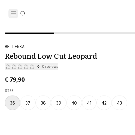
BE LENKA
Rebound Low Cut Leopard
0
0
reviews
€ 79,90
SIZE
36
37
38
39
40
41
42
43