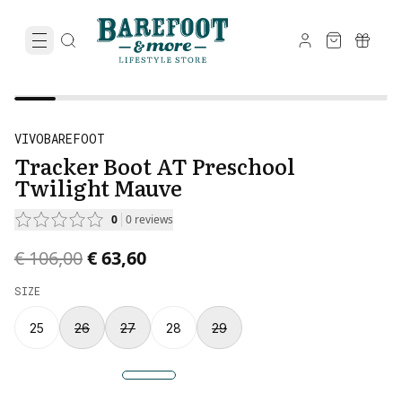
VIVOBAREFOOT
Tracker Boot AT Preschool
Twilight Mauve
0
0
reviews
Original price was € 106,00.
Current price is € 63,60.
€ 106,00
€ 63,60
SIZE
25
26
27
28
29