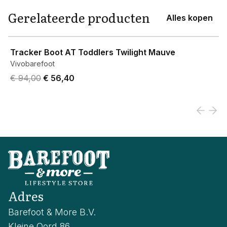
Gerelateerde producten
Alles kopen
View product
Tracker Boot AT Toddlers Twilight Mauve
Vivobarefoot
Original price was € 94,00.
Current price is € 56,40.
€ 94,00
€ 56,40
Adres
Barefoot & More B.V.
Kleine Oord 86