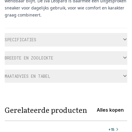
wendbaar blijft. De Iva Leopard is daarmee een uitgesproken
sneaker voor dagelijks gebruik, voor wie comfort en karakter
graag combineert.
Aanvullende informatie
SPECIFICATIES
BREEDTE EN ZOOLDIKTE
MAATADVIES EN TABEL
Gerelateerde producten
Alles kopen
View product
+
15