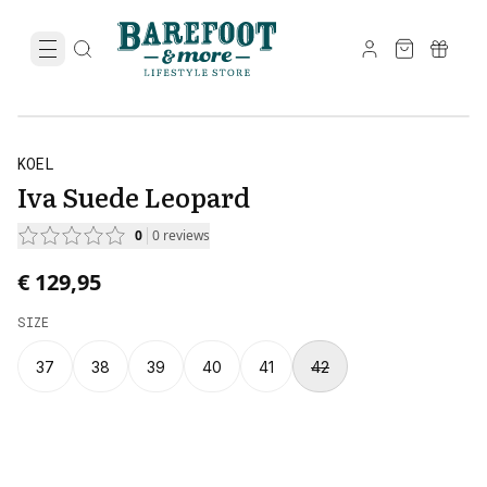
KOEL
Iva Suede Leopard
0
0
reviews
€ 129,95
SIZE
37
38
39
40
41
42