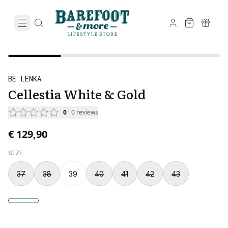
BE LENKA
Cellestia White & Gold
0
0
reviews
€ 129,90
SIZE
37
38
39
40
41
42
43