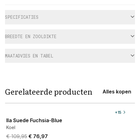
Aanvullende informatie
SPECIFICATIES
BREEDTE EN ZOOLDIKTE
MAATADVIES EN TABEL
Gerelateerde producten
Alles kopen
View product
+
15
Ila Suede Fuchsia-Blue
Koel
Original price was € 109,95.
Current price is € 76,97.
€ 109,95
€ 76,97