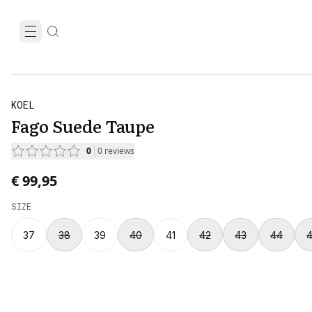
KOEL
Fago Suede Taupe
0
0
reviews
€ 99,95
SIZE
37
38
39
40
41
42
43
44