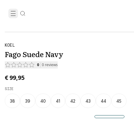
KOEL
Fago Suede Navy
0
0
reviews
€ 99,95
SIZE
38
39
40
41
42
43
44
45