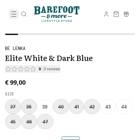
BE LENKA
Elite White & Dark Blue
0
0
reviews
€ 99,00
SIZE
37
38
39
40
41
42
43
44
45
46
47