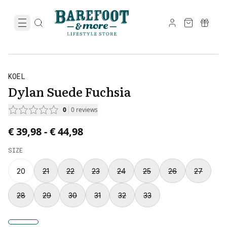
KOEL
Dylan Suede Fuchsia
0
0
reviews
Price from € 39,98 to € 44,98.
€ 39,98
-
€ 44,98
SIZE
20
21
22
23
24
25
26
27
28
29
30
31
32
33