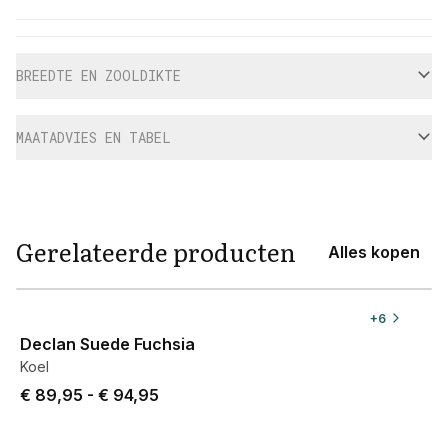
Aanvullende informatie
BREEDTE EN ZOOLDIKTE
MAATADVIES EN TABEL
Gerelateerde producten
Alles kopen
View product
+
6
Declan Suede Fuchsia
Koel
Price from € 89,95 to € 94,95.
€ 89,95
-
€ 94,95