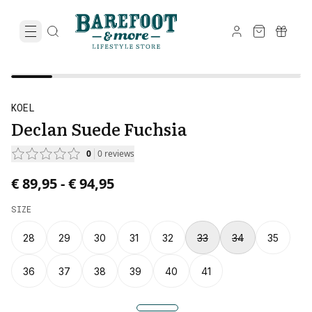
KOEL
Declan Suede Fuchsia
0
0
reviews
Price from € 89,95 to € 94,95.
€ 89,95
-
€ 94,95
SIZE
28
29
30
31
32
33
34
35
36
37
38
39
40
41