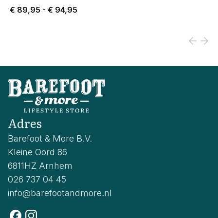
Price from € 89,95 to € 94,95.
€ 89,95
-
€ 94,95
Adres
Barefoot & More B.V.
Kleine Oord 86
6811HZ Arnhem
026 737 04 45
info@barefootandmore.nl