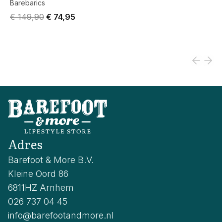
Barebarics
Original price was € 149,90.
Current price is € 74,95.
€ 149,90
€ 74,95
Adres
Barefoot & More B.V.
Kleine Oord 86
6811HZ Arnhem
026 737 04 45
info@barefootandmore.nl