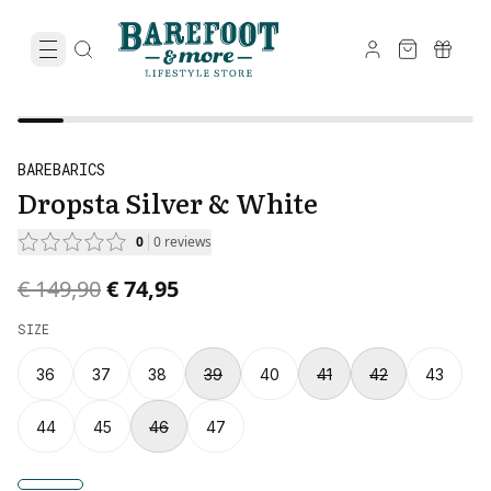
BAREBARICS
Dropsta Silver & White
0
0
reviews
Original price was € 149,90.
Current price is € 74,95.
€ 149,90
€ 74,95
SIZE
36
37
38
39
40
41
42
43
44
45
46
47