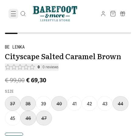
BE LENKA
Cityscape Salted Caramel Brown
0
0
reviews
Original price was € 99,00.
Current price is € 69,30.
€ 99,00
€ 69,30
SIZE
37
38
39
40
41
42
43
44
45
46
47