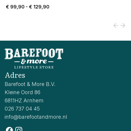
Price from € 99,90 to € 129,90.
€ 99,90
-
€ 129,90
Adres
Barefoot & More B.V.
Kleine Oord 86
6811HZ Arnhem
026 737 04 45
info@barefootandmore.nl