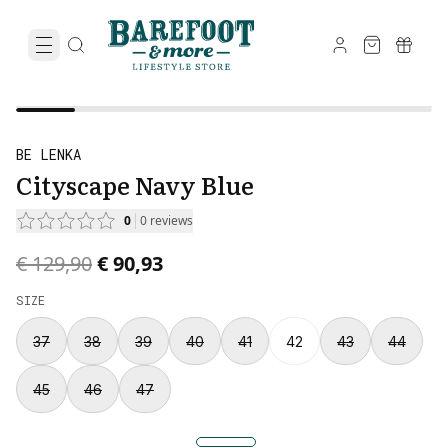
BE LENKA
Cityscape Navy Blue
0
0
reviews
Original price was € 129,90.
Current price is € 90,93.
€ 129,90
€ 90,93
SIZE
37
38
39
40
41
42
43
44
45
46
47