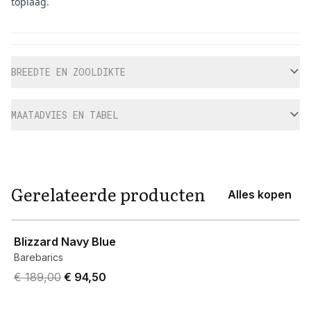
toplaag.
Aanvullende informatie
BREEDTE EN ZOOLDIKTE
MAATADVIES EN TABEL
Gerelateerde producten
Alles kopen
View product
Blizzard Navy Blue
Barebarics
Original price was € 189,00.
Current price is € 94,50.
€ 189,00
€ 94,50