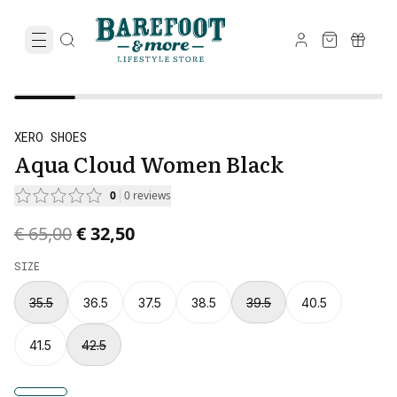
XERO SHOES
Aqua Cloud Women Black
0
0
reviews
Original price was € 65,00.
Current price is € 32,50.
€ 65,00
€ 32,50
SIZE
35.5
36.5
37.5
38.5
39.5
40.5
41.5
42.5