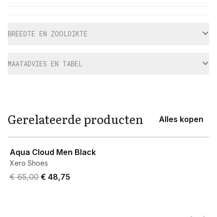
Aanvullende informatie
BREEDTE EN ZOOLDIKTE
MAATADVIES EN TABEL
Gerelateerde producten
Alles kopen
View product
Aqua Cloud Men Black
Xero Shoes
Original price was € 65,00.
Current price is € 48,75.
€ 65,00
€ 48,75