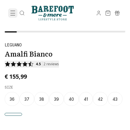
LEGUANO
Amalfi Bianco
4.5
2
reviews
€ 155,99
SIZE
36
37
38
39
40
41
42
43