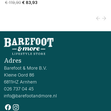
Original price was € 119,90.
Current price is € 83,93.
€ 119,90
€ 83,93
Adres
Barefoot & More B.V.
Kleine Oord 86
6811HZ Arnhem
026 737 04 45
info@barefootandmore.nl