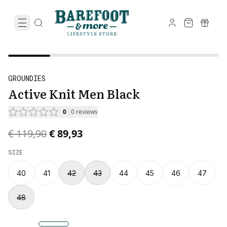
GROUNDIES
Active Knit Men Black
0
0
reviews
Original price was € 119,90.
Current price is € 89,93.
€ 119,90
€ 89,93
SIZE
40
41
42
43
44
45
46
47
48