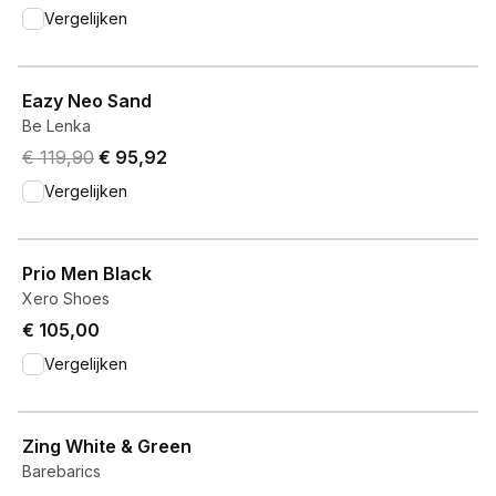
Vergelijken
View product
Eazy Neo Sand
Be Lenka
Original price was € 119,90.
Current price is € 95,92.
€ 119,90
€ 95,92
Vergelijken
View product
Prio Men Black
Xero Shoes
€ 105,00
Vergelijken
View product
Zing White & Green
Barebarics