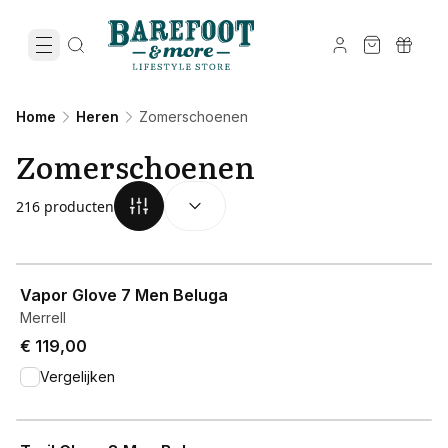
Home
Heren
Zomerschoenen
Zomerschoenen
SORTEREN OP:
(
optioneel
)
216 producten
View product
Vapor Glove 7 Men Beluga
Merrell
€ 119,00
Vergelijken
View product