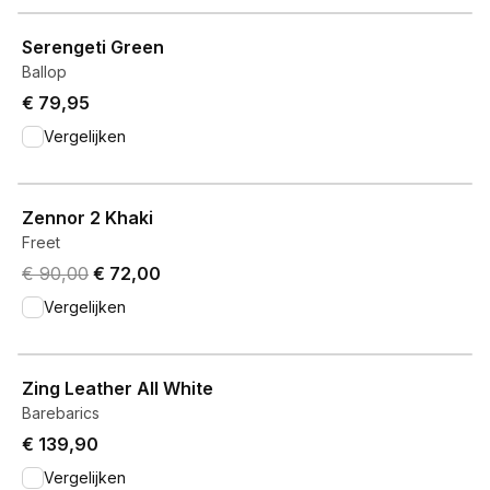
View product
Serengeti Green
Ballop
€ 79,95
Vergelijken
View product
Zennor 2 Khaki
Freet
Original price was € 90,00.
Current price is € 72,00.
€ 90,00
€ 72,00
Vergelijken
View product
Zing Leather All White
Barebarics
€ 139,90
Vergelijken