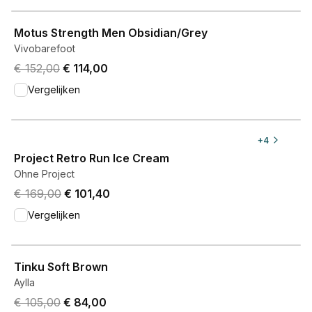
View product
Motus Strength Men Obsidian/Grey
Vivobarefoot
Original price was € 152,00.
Current price is € 114,00.
€ 152,00
€ 114,00
Vergelijken
View product
+
4
Project Retro Run Ice Cream
Ohne Project
Original price was € 169,00.
Current price is € 101,40.
€ 169,00
€ 101,40
Vergelijken
View product
Tinku Soft Brown
Aylla
Original price was € 105,00.
Current price is € 84,00.
€ 105,00
€ 84,00