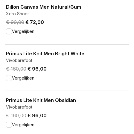
View product
Dillon Canvas Men Natural/Gum
Xero Shoes
Original price was € 90,00.
Current price is € 72,00.
€ 90,00
€ 72,00
Vergelijken
View product
Primus Lite Knit Men Bright White
Vivobarefoot
Original price was € 160,00.
Current price is € 96,00.
€ 160,00
€ 96,00
Vergelijken
View product
Primus Lite Knit Men Obsidian
Vivobarefoot
Original price was € 160,00.
Current price is € 96,00.
€ 160,00
€ 96,00
Vergelijken