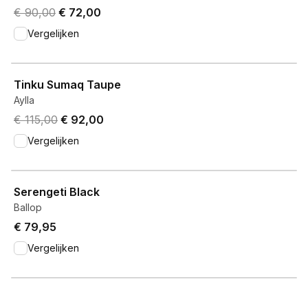
Original price was € 90,00.
Current price is € 72,00.
€ 90,00
€ 72,00
Vergelijken
View product
Tinku Sumaq Taupe
Aylla
Original price was € 115,00.
Current price is € 92,00.
€ 115,00
€ 92,00
Vergelijken
View product
Serengeti Black
Ballop
€ 79,95
Vergelijken
View product