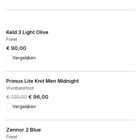
View product
Keld 3 Light Olive
Freet
€ 90,00
Vergelijken
View product
Primus Lite Knit Men Midnight
Vivobarefoot
Original price was € 120,00.
Current price is € 96,00.
€ 120,00
€ 96,00
Vergelijken
View product
Zennor 2 Blue
Freet