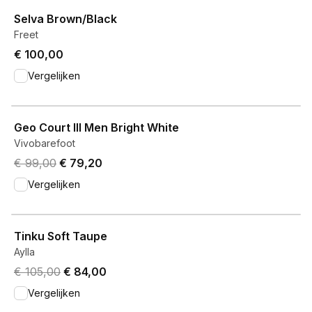
Selva Brown/Black
Freet
€ 100,00
Vergelijken
View product
Geo Court III Men Bright White
Vivobarefoot
Original price was € 99,00.
Current price is € 79,20.
€ 99,00
€ 79,20
Vergelijken
View product
Tinku Soft Taupe
Aylla
Original price was € 105,00.
Current price is € 84,00.
€ 105,00
€ 84,00
Vergelijken