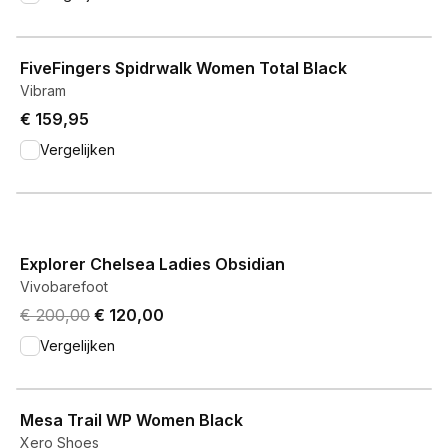
View product
FiveFingers Spidrwalk Women Total Black
Vibram
€ 159,95
Vergelijken
View product
Explorer Chelsea Ladies Obsidian
Vivobarefoot
Original price was € 200,00.
Current price is € 120,00.
€ 200,00
€ 120,00
Vergelijken
View product
Mesa Trail WP Women Black
Xero Shoes