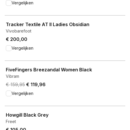
Vergelijken
View product
Tracker Textile AT II Ladies Obsidian
Vivobarefoot
€ 200,00
Vergelijken
View product
FiveFingers Breezandal Women Black
Vibram
Original price was € 159,95.
Current price is € 119,96.
€ 159,95
€ 119,96
Vergelijken
View product
Howgill Black Grey
Freet
€ 105,00