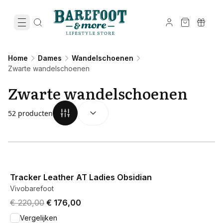
Home
Dames
Wandelschoenen
Zwarte wandelschoenen
Zwarte wandelschoenen
SORTEREN OP:
(
optioneel
)
52 producten
View product
Tracker Leather AT Ladies Obsidian
Vivobarefoot
Original price was € 220,00.
Current price is € 176,00.
€ 220,00
€ 176,00
Vergelijken