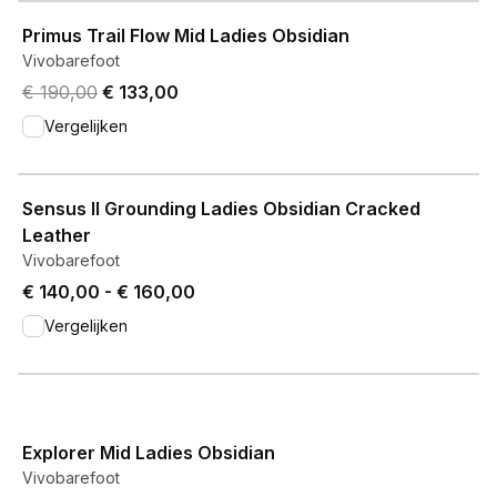
View product
Primus Trail Flow Mid Ladies Obsidian
Vivobarefoot
Original price was € 190,00.
Current price is € 133,00.
€ 190,00
€ 133,00
Vergelijken
View product
Sensus II Grounding Ladies Obsidian Cracked
Leather
Vivobarefoot
Price from € 140,00 to € 160,00.
€ 140,00
-
€ 160,00
Vergelijken
View product
Explorer Mid Ladies Obsidian
Vivobarefoot