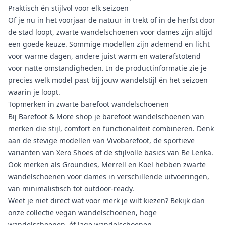
Praktisch én stijlvol voor elk seizoen
Of je nu in het voorjaar de natuur in trekt of in de herfst door
de stad loopt, zwarte wandelschoenen voor dames zijn altijd
een goede keuze. Sommige modellen zijn ademend en licht
voor warme dagen, andere juist warm en waterafstotend
voor natte omstandigheden. In de productinformatie zie je
precies welk model past bij jouw wandelstijl én het seizoen
waarin je loopt.
Topmerken in zwarte barefoot wandelschoenen
Bij Barefoot & More shop je
barefoot wandelschoenen
van
merken die stijl, comfort en functionaliteit combineren. Denk
aan de stevige modellen van Vivobarefoot, de sportieve
varianten van Xero Shoes of de stijlvolle basics van Be Lenka.
Ook merken als Groundies, Merrell en Koel hebben zwarte
wandelschoenen voor dames in verschillende uitvoeringen,
van minimalistisch tot outdoor-ready.
Weet je niet direct wat voor merk je wilt kiezen? Bekijk dan
onze collectie
vegan wandelschoenen
,
hoge
wandelschoenen
, óf
lage wandelschoenen
.