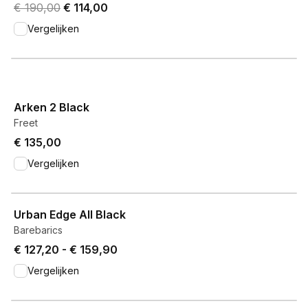
Original price was € 190,00.
Current price is € 114,00.
€ 190,00
€ 114,00
Vergelijken
View product
Arken 2 Black
Freet
€ 135,00
Vergelijken
View product
Urban Edge All Black
Barebarics
Price from € 127,20 to € 159,90.
€ 127,20
-
€ 159,90
Vergelijken
View product