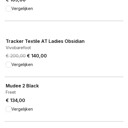
Vergelijken
View product
Tracker Textile AT Ladies Obsidian
Vivobarefoot
Original price was € 200,00.
Current price is € 140,00.
€ 200,00
€ 140,00
Vergelijken
View product
Mudee 2 Black
Freet
€ 134,00
Vergelijken
View product