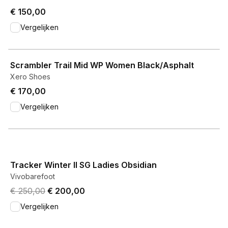
€ 150,00
Vergelijken
View product
Scrambler Trail Mid WP Women Black/Asphalt
Xero Shoes
€ 170,00
Vergelijken
View product
Tracker Winter II SG Ladies Obsidian
Vivobarefoot
Original price was € 250,00.
Current price is € 200,00.
€ 250,00
€ 200,00
Vergelijken