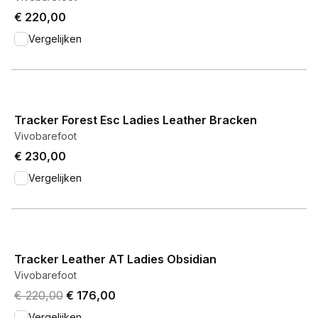
€ 220,00
Vergelijken
View product
Tracker Forest Esc Ladies Leather Bracken
Vivobarefoot
€ 230,00
Vergelijken
View product
Tracker Leather AT Ladies Obsidian
Vivobarefoot
Original price was € 220,00.
Current price is € 176,00.
€ 220,00
€ 176,00
Vergelijken