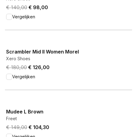
Original price was € 140,00.
Current price is € 98,00.
€ 140,00
€ 98,00
Vergelijken
View product
Scrambler Mid II Women Morel
Xero Shoes
Original price was € 180,00.
Current price is € 126,00.
€ 180,00
€ 126,00
Vergelijken
View product
Mudee L Brown
Freet
Original price was € 149,00.
Current price is € 104,30.
€ 149,00
€ 104,30
Vergelijken