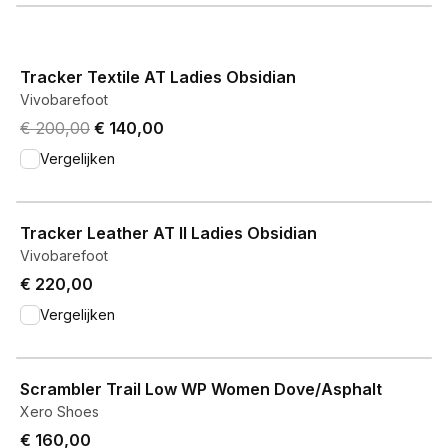
View product
Tracker Textile AT Ladies Obsidian
Vivobarefoot
Original price was € 200,00.
Current price is € 140,00.
€ 200,00
€ 140,00
Vergelijken
View product
Tracker Leather AT II Ladies Obsidian
Vivobarefoot
€ 220,00
Vergelijken
View product
Scrambler Trail Low WP Women Dove/Asphalt
Xero Shoes
€ 160,00