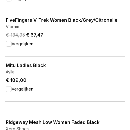
View product
FiveFingers V-Trek Women Black/Grey/Citronelle
Vibram
Original price was € 134,95.
Current price is € 67,47.
€ 134,95
€ 67,47
Vergelijken
View product
Mitu Ladies Black
Aylla
€ 189,00
Vergelijken
View product
Ridgeway Mesh Low Women Faded Black
Xero Shoes