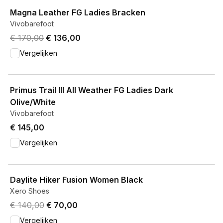
Magna Leather FG Ladies Bracken
Vivobarefoot
Original price was € 170,00.
Current price is € 136,00.
€ 170,00
€ 136,00
Vergelijken
View product
Primus Trail III All Weather FG Ladies Dark
Olive/White
Vivobarefoot
€ 145,00
Vergelijken
View product
Daylite Hiker Fusion Women Black
Xero Shoes
Original price was € 140,00.
Current price is € 70,00.
€ 140,00
€ 70,00
Vergelijken