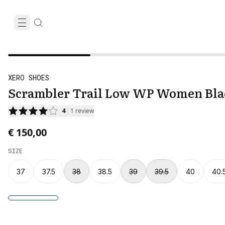
XERO SHOES
Scrambler Trail Low WP Women Bla
4
1
review
€ 150,00
SIZE
37
37.5
38
38.5
39
39.5
40
40.