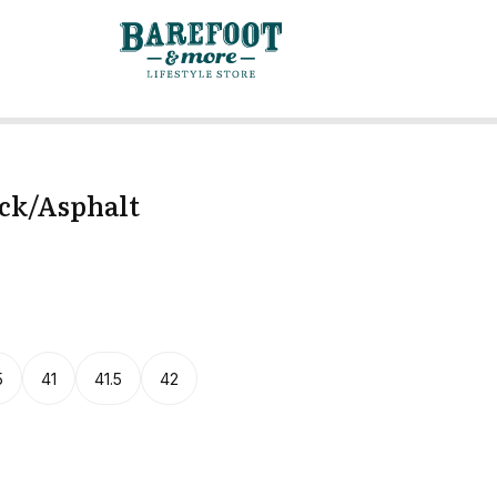
ck/Asphalt
5
41
41.5
42