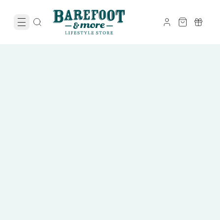
Zomervakantie Sale
tot 50% korting
Op heel veel sandalen, instappers en zomerschoenen.
Shop nu met korting
Zie actievoorwaarden