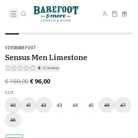
VIVOBAREFOOT
Sensus Men Limestone
0
0
reviews
Original price was € 160,00.
Current price is € 96,00.
€ 160,00
€ 96,00
SIZE
40
41
42
43
44
45
46
47
48