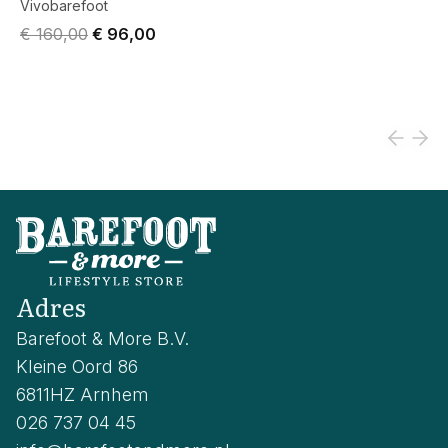
Vivobarefoot
Original price was € 160,00.
Current price is € 96,00.
€ 160,00
€ 96,00
Adres
Barefoot & More B.V.
Kleine Oord 86
6811HZ Arnhem
026 737 04 45