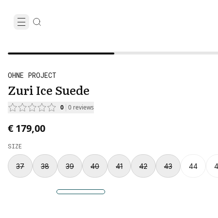
OHNE PROJECT
Zuri Ice Suede
0
0
reviews
€ 179,00
SIZE
37
38
39
40
41
42
43
44