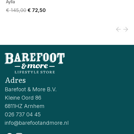
Aylla
Original price was € 145,00.
Current price is € 72,50.
€ 145,00
€ 72,50
Adres
Barefoot & More B.V.
Kleine Oord 86
6811HZ Arnhem
026 737 04 45
info@barefootandmore.nl