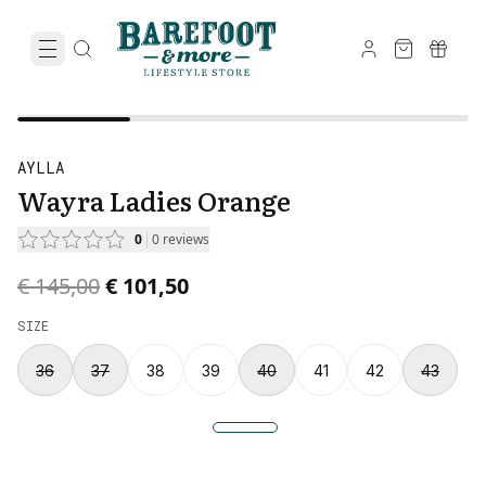
AYLLA
Wayra Ladies Orange
0
0
reviews
Original price was € 145,00.
Current price is € 101,50.
€ 145,00
€ 101,50
SIZE
36
37
38
39
40
41
42
43