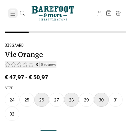
BISGAARD
Vic Orange
0
0
reviews
Price from € 47,97 to € 50,97.
€ 47,97
-
€ 50,97
SIZE
24
25
26
27
28
29
30
31
32