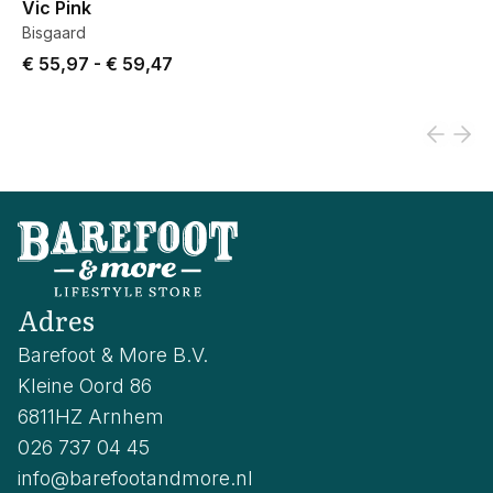
Vic Pink
Bisgaard
Price from € 55,97 to € 59,47.
€ 55,97
-
€ 59,47
Adres
Barefoot & More B.V.
Kleine Oord 86
6811HZ Arnhem
026 737 04 45
info@barefootandmore.nl