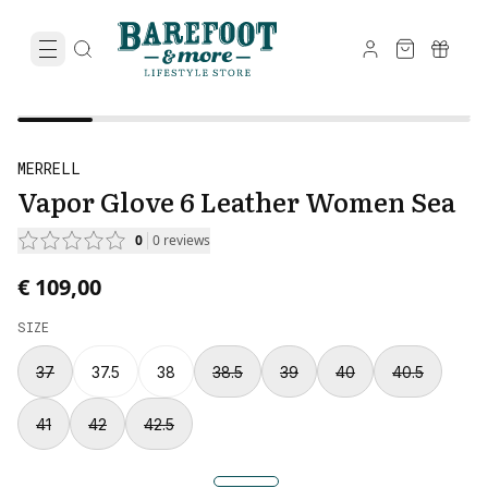
MERRELL
Vapor Glove 6 Leather Women Sea
0
0
reviews
€ 109,00
SIZE
37
37.5
38
38.5
39
40
40.5
41
42
42.5