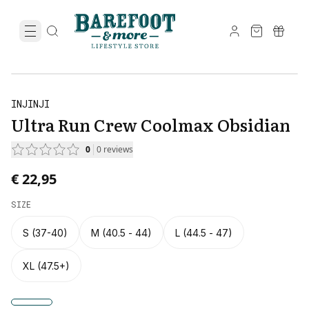
INJINJI
Ultra Run Crew Coolmax Obsidian
0
0
reviews
€ 22,95
SIZE
S (37-40)
M (40.5 - 44)
L (44.5 - 47)
XL (47.5+)