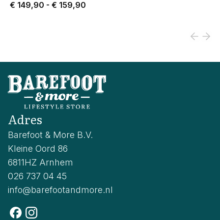
Price from € 149,90 to € 159,90.
€ 149,90
-
€ 159,90
Adres
Barefoot & More B.V.
Kleine Oord 86
6811HZ Arnhem
026 737 04 45
info@barefootandmore.nl