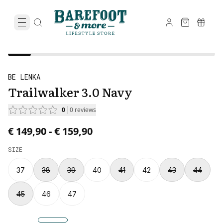
BE LENKA
Trailwalker 3.0 Navy
0
0
reviews
Price from € 149,90 to € 159,90.
€ 149,90
-
€ 159,90
SIZE
37
38
39
40
41
42
43
44
45
46
47