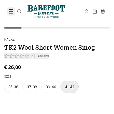
FALKE
TK2 Wool Short Women Smog
0
0
reviews
€ 26,00
SIZE
35-36
37-38
39-40
41-42