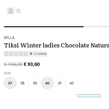
AYLLA
Tiksi Winter ladies Chocolate Natur
0
0
reviews
Original price was € 156,00.
Current price is € 93,60.
€ 156,00
€ 93,60
SIZE
37
38
39
40
41
42