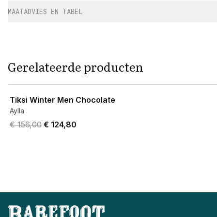
MAATADVIES EN TABEL
Gerelateerde producten
View product
Tiksi Winter Men Chocolate
Aylla
Original price was € 156,00.
Current price is € 124,80.
€ 156,00
€ 124,80