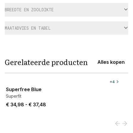
BREEDTE EN ZOOLDIKTE
MAATADVIES EN TABEL
Gerelateerde producten
Alles kopen
View product
+
4
Superfree Blue
Superfit
Price from € 34,98 to € 37,48.
€ 34,98
-
€ 37,48