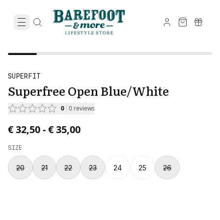
SUPERFIT
Superfree Open Blue/White
0
0
reviews
Price from € 32,50 to € 35,00.
€ 32,50
-
€ 35,00
SIZE
20
21
22
23
24
25
26