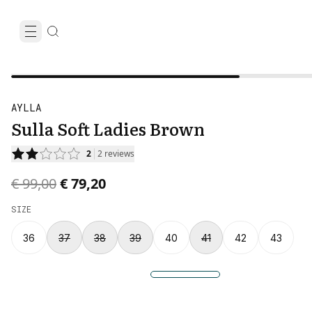
AYLLA
Sulla Soft Ladies Brown
2
2
reviews
Original price was € 99,00.
Current price is € 79,20.
€ 99,00
€ 79,20
SIZE
36
37
38
39
40
41
42
43