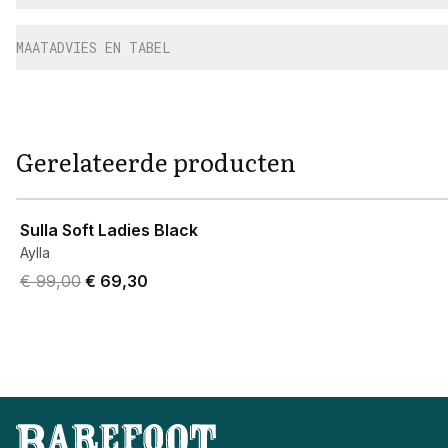
MAATADVIES EN TABEL
Gerelateerde producten
View product
Sulla Soft Ladies Black
Aylla
Original price was € 99,00.
Current price is € 69,30.
€ 99,00
€ 69,30