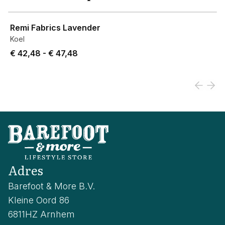
View product
Remi Fabrics Lavender
Koel
Price from € 42,48 to € 47,48.
€ 42,48
-
€ 47,48
Adres
Barefoot & More B.V.
Kleine Oord 86
6811HZ Arnhem