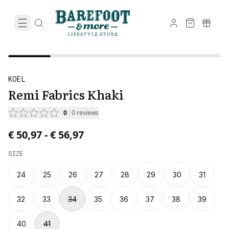
KOEL
Remi Fabrics Khaki
0
0
reviews
Price from € 50,97 to € 56,97.
€ 50,97
-
€ 56,97
SIZE
24
25
26
27
28
29
30
31
32
33
34
35
36
37
38
39
40
41