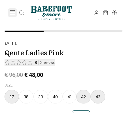
AYLLA
Qente Ladies Pink
0
0
reviews
Original price was € 96,00.
Current price is € 48,00.
€ 96,00
€ 48,00
SIZE
37
38
39
40
41
42
43