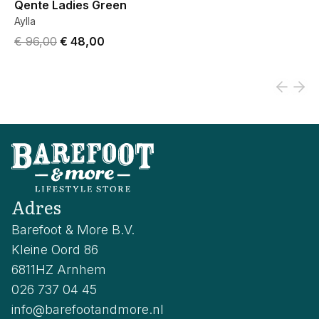
Qente Ladies Green
Aylla
Original price was € 96,00.
Current price is € 48,00.
€ 96,00
€ 48,00
Adres
Barefoot & More B.V.
Kleine Oord 86
6811HZ Arnhem
026 737 04 45
info@barefootandmore.nl