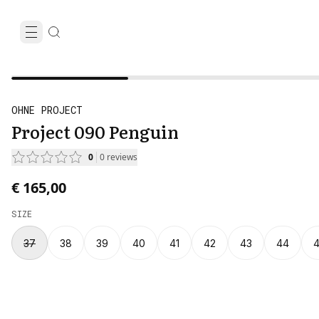
OHNE PROJECT
Project 090 Penguin
0
0
reviews
€ 165,00
SIZE
37
38
39
40
41
42
43
44