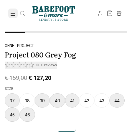
OHNE PROJECT
Project 080 Grey Fog
0
0
reviews
Original price was € 159,00.
Current price is € 127,20.
€ 159,00
€ 127,20
SIZE
37
38
39
40
41
42
43
44
45
46