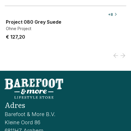
View product
+
8
Project 080 Grey Suede
Ohne Project
€ 127,20
Adres
Barefoot & More B.V.
Kleine Oord 86
6811HZ Arnhem