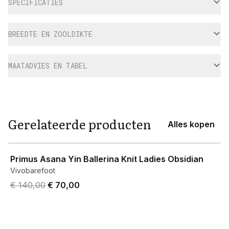
SPECIFICATIES
BREEDTE EN ZOOLDIKTE
MAATADVIES EN TABEL
Gerelateerde producten
Alles kopen
View product
Primus Asana Yin Ballerina Knit Ladies Obsidian
Vivobarefoot
Original price was € 140,00.
Current price is € 70,00.
€ 140,00
€ 70,00