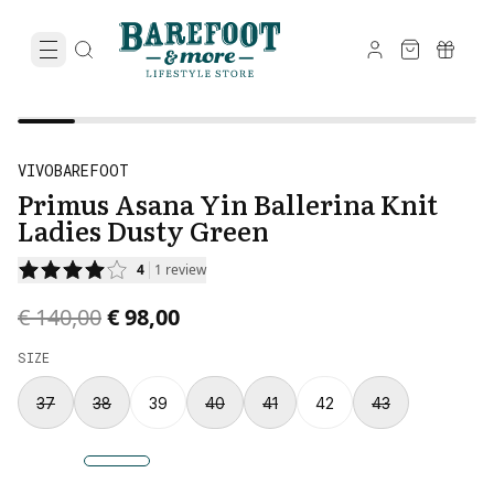
VIVOBAREFOOT
Primus Asana Yin Ballerina Knit
Ladies Dusty Green
4
1
review
Original price was € 140,00.
Current price is € 98,00.
€ 140,00
€ 98,00
SIZE
37
38
39
40
41
42
43