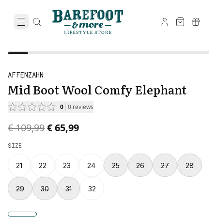
AFFENZAHN
Mid Boot Wool Comfy Elephant
0
0
reviews
Original price was € 109,99.
Current price is € 65,99.
€ 109,99
€ 65,99
SIZE
21
22
23
24
25
26
27
28
29
30
31
32