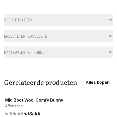
Aanvullende informatie
SPECIFICATIES
BREEDTE EN ZOOLDIKTE
MAATADVIES EN TABEL
Gerelateerde producten
Alles kopen
View product
Mid Boot Wool Comfy Bunny
Affenzahn
Original price was € 109,99.
Current price is € 65,99.
€ 109,99
€ 65,99