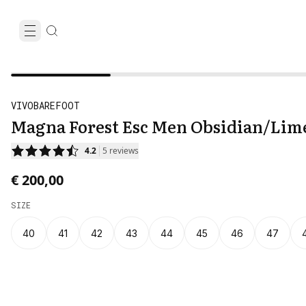
VIVOBAREFOOT
Magna Forest Esc Men Obsidian/Lim
4.2
5
reviews
€ 200,00
SIZE
40
41
42
43
44
45
46
47