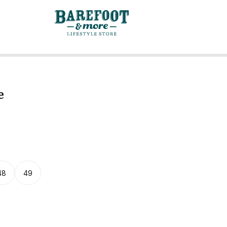
e
48
49