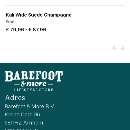
View product
Kali Wide Suede Champagne
Koel
Price from € 79,96 to € 87,96.
€ 79,96
-
€ 87,96
Adres
Barefoot & More B.V.
Kleine Oord 86
6811HZ Arnhem