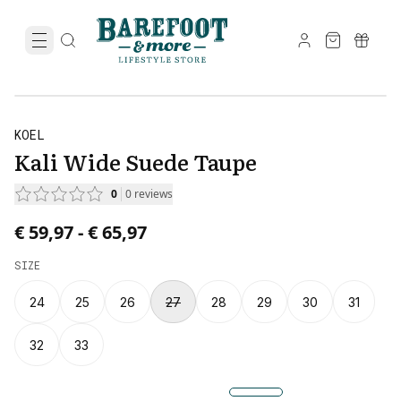
KOEL
Kali Wide Suede Taupe
0
0
reviews
Price from € 59,97 to € 65,97.
€ 59,97
-
€ 65,97
SIZE
24
25
26
27
28
29
30
31
32
33