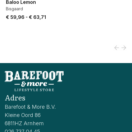
Baloo Lemon
Bisgaard
Price from € 59,96 to € 63,71.
€ 59,96
-
€ 63,71
Adres
Barefoot & More B.V.
Kleine Oord 86
6811HZ Arnhem
026 737 04 45