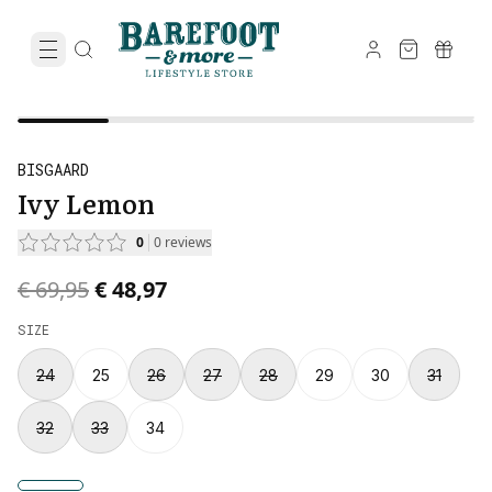
BISGAARD
Ivy Lemon
0
0
reviews
Original price was € 69,95.
Current price is € 48,97.
€ 69,95
€ 48,97
SIZE
24
25
26
27
28
29
30
31
32
33
34