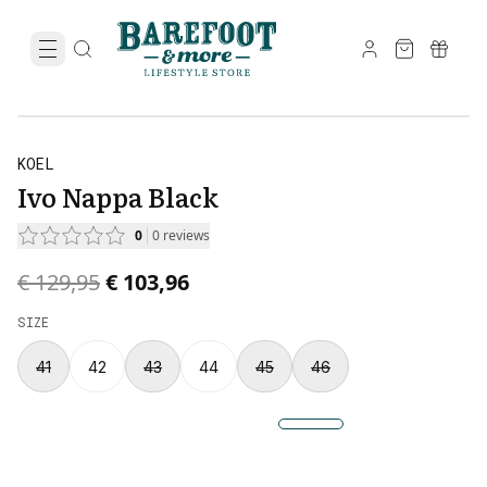
KOEL
Ivo Nappa Black
0
0
reviews
Original price was € 129,95.
Current price is € 103,96.
€ 129,95
€ 103,96
SIZE
41
42
43
44
45
46