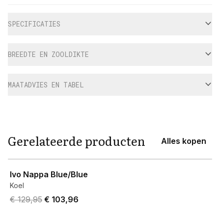
Aanvullende informatie
SPECIFICATIES
BREEDTE EN ZOOLDIKTE
MAATADVIES EN TABEL
Gerelateerde producten
Alles kopen
View product
Ivo Nappa Blue/Blue
Koel
Original price was € 129,95.
Current price is € 103,96.
€ 129,95
€ 103,96