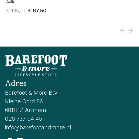
Aylla
Original price was € 135,00.
Current price is € 67,50.
€ 135,00
€ 67,50
Adres
Barefoot & More B.V.
Kleine Oord 86
6811HZ Arnhem
026 737 04 45
info@barefootandmore.nl