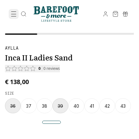
AYLLA
Inca II Ladies Sand
0
0
reviews
€ 138,00
SIZE
36
37
38
39
40
41
42
43