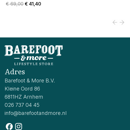
Original price was € 69,00.
Current price is € 41,40.
€ 69,00
€ 41,40
Adres
Barefoot & More B.V.
Kleine Oord 86
6811HZ Arnhem
026 737 04 45
info@barefootandmore.nl