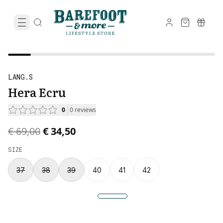
LANG.S
Hera Ecru
0
0
reviews
Original price was € 69,00.
Current price is € 34,50.
€ 69,00
€ 34,50
SIZE
37
38
39
40
41
42