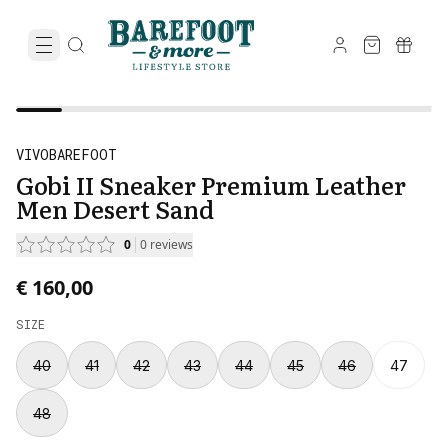
VIVOBAREFOOT
Gobi II Sneaker Premium Leather
Men Desert Sand
0
0
reviews
€ 160,00
SIZE
40
41
42
43
44
45
46
47
48