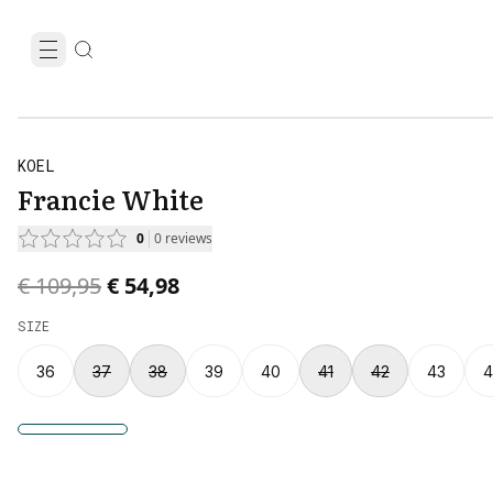
KOEL
Francie White
0
0
reviews
Original price was € 109,95.
Current price is € 54,98.
€ 109,95
€ 54,98
SIZE
36
37
38
39
40
41
42
43
4