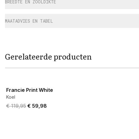
BREEDTE EN ZOOLDIKTE
MAATADVIES EN TABEL
Gerelateerde producten
View product
Francie Print White
Koel
Original price was € 119,95.
Current price is € 59,98.
€ 119,95
€ 59,98