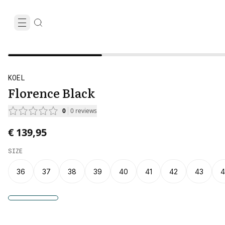
KOEL
Florence Black
0
0
reviews
€ 139,95
SIZE
36
37
38
39
40
41
42
43
4