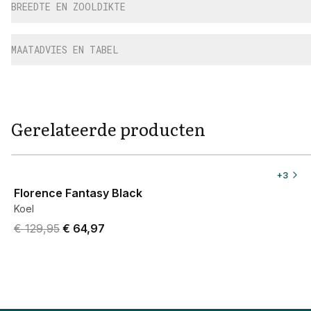
BREEDTE EN ZOOLDIKTE
MAATADVIES EN TABEL
Gerelateerde producten
View product
+
3
Florence Fantasy Black
Koel
Original price was € 129,95.
Current price is € 64,97.
€ 129,95
€ 64,97