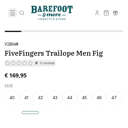
VIBRAM
FiveFingers Trailope Men Fig
0
0
reviews
€ 169,95
SIZE
40
41
42
43
44
45
46
47