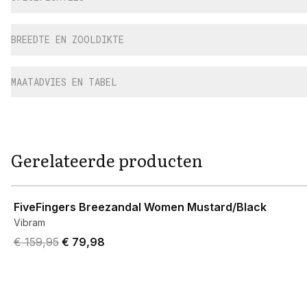
BREEDTE EN ZOOLDIKTE
MAATADVIES EN TABEL
Gerelateerde producten
View product
FiveFingers Breezandal Women Mustard/Black
Vibram
Original price was € 159,95.
Current price is € 79,98.
€ 159,95
€ 79,98