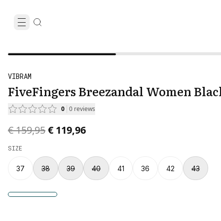
VIBRAM
FiveFingers Breezandal Women Blac
0
0
reviews
Original price was € 159,95.
Current price is € 119,96.
€ 159,95
€ 119,96
SIZE
37
38
39
40
41
36
42
43